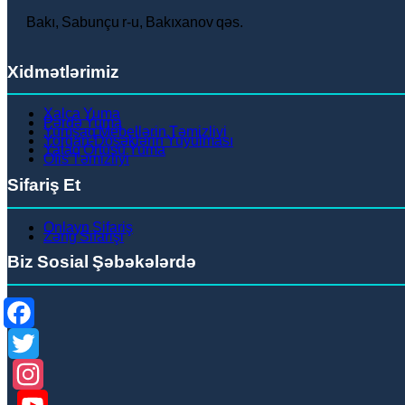
Bakı, Sabunçu r-u, Bakıxanov qəs.
Xidmətlərimiz
Xalça Yuma
Pərdə Yuma
Yumşaq Mebellərin Təmizliyi
Yorğan-Döşəklərin Yuyulması
Yataq Örtüsü Yuma
Ofis Təmizliyi
Sifariş Et
Onlayn Sifariş
Zəng Sifarişi
Biz Sosial Şəbəkələrdə
Facebook
Twitter
Instagram