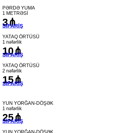
PƏRDƏ YUMA
1 METRƏSİ
3⋔
SİFARİŞ
YATAQ ÖRTÜSÜ
1 nəfərlik
10⋔
SİFARİŞ
YATAQ ÖRTÜSÜ
2 nəfərlik
15⋔
SİFARİŞ
YUN YORĞAN-DÖŞƏK
1 nəfərlik
25⋔
SİFARİŞ
YUN YORĞAN-DÖŞƏK