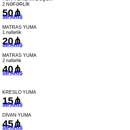
2 NƏFƏRLİK
50⋔
SİFARİŞ
MATRAS YUMA
1 nəfərlik
20⋔
SİFARİŞ
MATRAS YUMA
2 nəfərlik
40⋔
SİFARİŞ
KRESLO YUMA
15⋔
SİFARİŞ
DİVAN YUMA
45⋔
SİFARİŞ