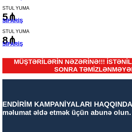
STUL YUMA
5⋔
SİFARİŞ
STUL YUMA
8⋔
SİFARİŞ
MÜŞTƏRİLƏRİN NƏZƏRİNƏ!!! İSTƏN
SONRA TƏMİZLƏNMƏYƏN
ENDİRİM KAMPANİYALARI HAQQINDA D
məlumat əldə etmək üçün abunə olun.