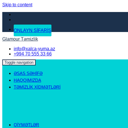
Skip to content
ONLAYN SİFARİŞ
Glamour Təmizlik
info@xalca-yuma.az
+994 70 555 33 66
Toggle navigation
ƏSAS SƏHİFƏ
HAQQIMIZDA
TƏMİZLİK XİDMƏTLƏRİ
QİYMƏTLƏR