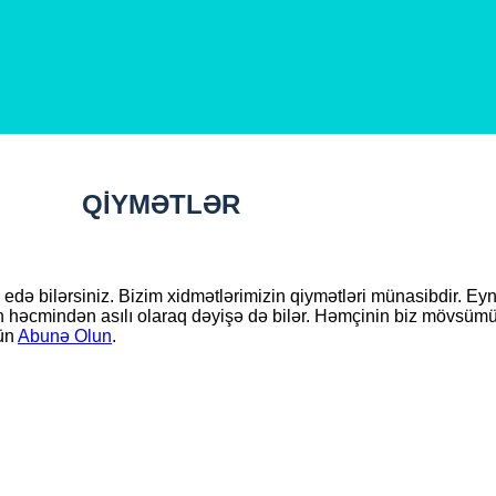
QİYMƏTLƏR
edə bilərsiniz. Bizim xidmətlərimizin qiymətləri münasibdir. Ey
n həcmindən asılı olaraq dəyişə də bilər. Həmçinin biz mövsüm
çün
Abunə Olun
.