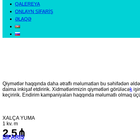
QALEREYA
ONLAYN SİFARİŞ
ƏLAQƏ
Qiymətlər haqqında daha ətraflı məlumatları bu səhifədən əldə 
daima inkişaf etdiririk. Xidmətlərimizin qiymətləri görüləcə
k
işi
keçiririk. Endirim kampaniyaları haqqında məlumatlı olmaq ü
XALÇA YUMA
1 kv. m
2.5⋔
SİFARİŞ