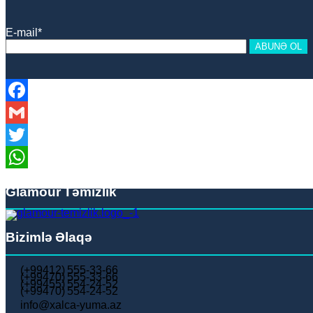
E-mail*
Facebook
Gmail
Twitter
WhatsApp
Glamour Təmizlik
Bizimlə Əlaqə
(+99412) 555-33-66
(+99470) 555-33-66
(+99455) 554-24-52
(+99470) 554-24-52
info@xalca-yuma.az