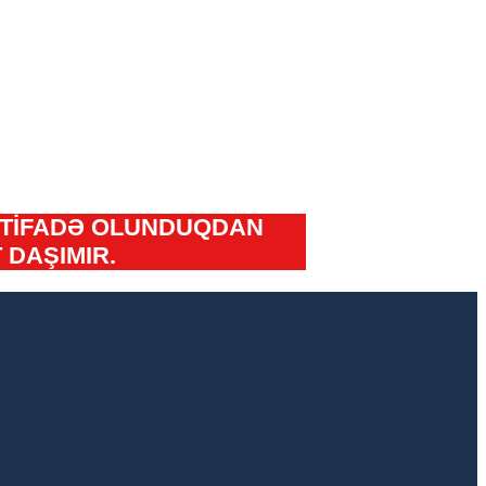
İSTİFADƏ OLUNDUQDAN
DAŞIMIR.