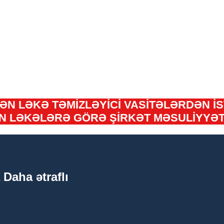
İLƏN LƏKƏ TƏMİZLƏYİCİ VASİTƏLƏRDƏN 
 LƏKƏLƏRƏ GÖRƏ ŞİRKƏT MƏSULİYYƏT 
aha ətraflı